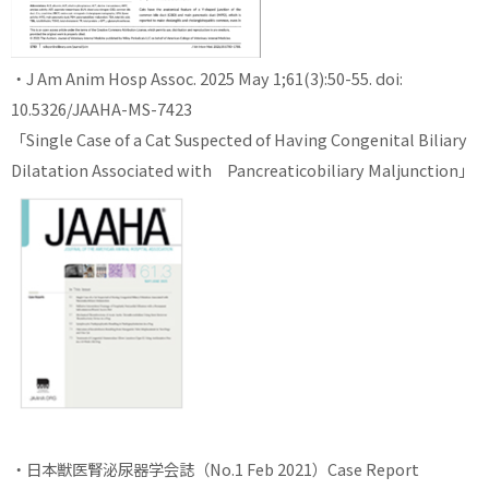
・J Am Anim Hosp Assoc. 2025 May 1;61(3):50-55. doi:
10.5326/JAAHA-MS-7423
「Single Case of a Cat Suspected of Having Congenital Biliary
Dilatation Associated with Pancreaticobiliary Maljunction」
・日本獣医腎泌尿器学会誌（No.1 Feb 2021）Case Report