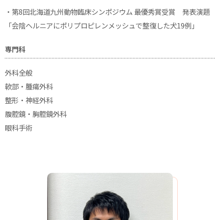
・第8回北海道九州動物臨床シンポジウム 最優秀賞受賞 発表演題
「会陰ヘルニアにポリプロピレンメッシュで整復した犬19例」
専門科
外科全般
軟部・腫瘍外科
整形・神経外科
腹腔鏡・胸腔鏡外科
眼科手術