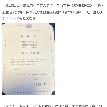
・第18回日本獣医内科学アカデミー学術学会（JCVIM2022）「膵・
胆管合流異常に伴う先天性胆道拡張症が疑われた猫の１例」症例検
討アワード優秀賞受賞
・第71回（令和4年度）九州地区獣医師大会（小動物獣医学会） 地