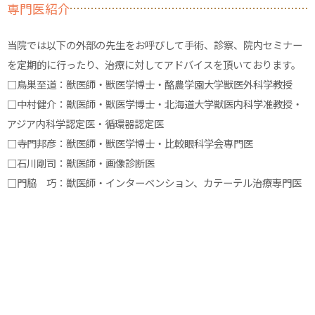
専門医紹介
当院では以下の外部の先生をお呼びして手術、診察、院内セミナー
を定期的に行ったり、治療に対してアドバイスを頂いております。
□鳥巣至道：獣医師・獣医学博士・酪農学園大学獣医外科学教授
□中村健介：獣医師・獣医学博士・北海道大学獣医内科学准教授・
アジア内科学認定医・循環器認定医
□寺門邦彦：獣医師・獣医学博士・比較眼科学会専門医
□石川剛司：獣医師・画像診断医
□門脇 巧：獣医師・インターベンション、カテーテル治療専門医