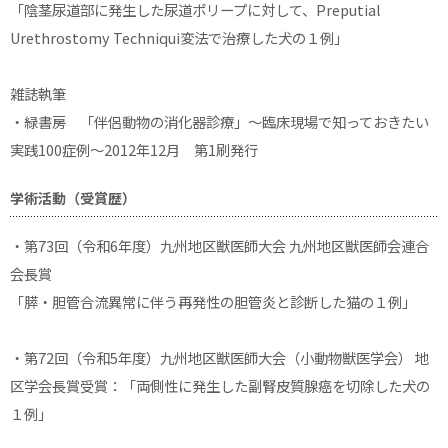
「陰茎尿道部に発生した尿道ポリープに対して、Preputial
Urethrostomy Techniqui変法で治療した犬の１例」
雑誌執筆
・緑書房 「伴侶動物の消化器診療」〜臨床現場で知っておきたい
実践100症例〜2012年12月 第1刷発行
学術活動（受賞歴）
・第73回（令和6年度）九州地区獣医師大会 九州地区獣医師会連合
会長賞
「膵・胆管合流異常に伴う再発性の胆管炎と診断した猫の１例」
・第72回（令和5年度）九州地区獣医師大会（小動物獣医学会） 地
区学会長賞受賞：「両側性に発生した副腎皮質腺癌を切除した犬の
１例」