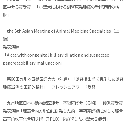
区学会長賞受賞：「小型犬における副腎原発腫瘍の手術適期の検
討」
・the 5th Asian Meeting of Animal Medicine Specialties（上
海）
発表演題
「A cat with congenital billiary dilation and suspected
pancreatobiliary maljunction」
・第66回九州地区獣医師大会（沖縄）「副腎摘出術を実施した副腎
腫瘍12例の回顧的検討」 フレッシュアワード受賞
・九州地区日本小動物獣医師会 卒後研修会（長崎） 優秀賞受賞
発表演題「膝蓋骨内方脱臼に併発した前十字靭帯断裂に対して脛骨
高平角水平化骨切り術（TPLO）を施術した小型犬２症例」