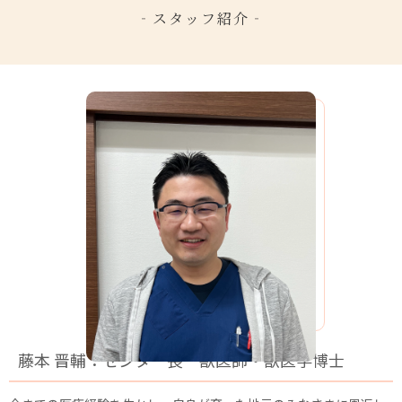
‐スタッフ紹介‐
藤本 晋輔：センター長 獣医師・獣医学博士