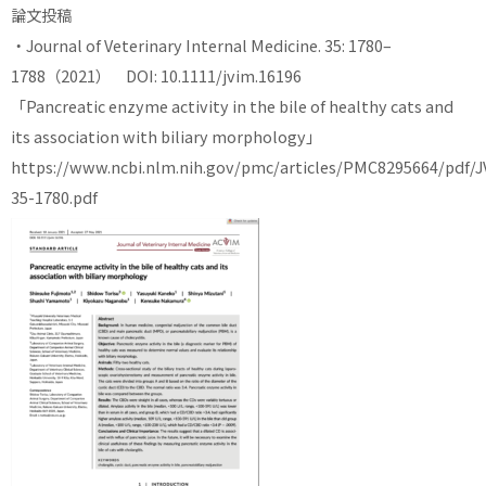
論文投稿
・Journal of Veterinary Internal Medicine. 35: 1780–
1788（2021） DOI: 10.1111/jvim.16196
「Pancreatic enzyme activity in the bile of healthy cats and
its association with biliary morphology」
https://www.ncbi.nlm.nih.gov/pmc/articles/PMC8295664/pdf/J
35-1780.pdf